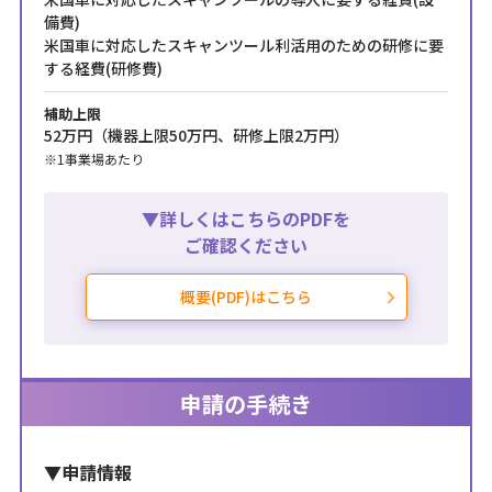
備費)
2026年6月3日
米国車に対応したスキャンツール利活用のための研修に要
台風接近に伴う営業時間変更のお知らせ
する経費(研修費)
補助上限
2026年6月2日
52万円（機器上限50万円、研修上限2万円）
台風に伴う6月3日コールセンター営業について
※1事業場あたり
2026年6月1日
補助対象機器一覧・経費使用明細書(機器)を更新しまし
▼詳しくはこちらのPDFを
た
ご確認ください
2026年5月29日
概要(PDF)はこちら
交付申請受付終了のお知らせ
2026年5月29日
スキャンツール補助金の交付申請受付を開始しました
申請の手続き
2026年5月29日
▼申請情報
よくある質問を更新しました