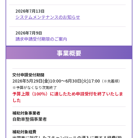
2026年7月13日
システムメンテナンスのお知らせ
2026年7月9日
請求申請受付期限のご案内
事業概要
2026年7月6日
「交付決定通知書兼額確定通知書」受領の方へのご案内
交付申請受付期間
2026年7月1日
2026年5月29日(金)10:00～6月30日(火)17:00
（※先着順）
交付申請 兼 実績報告の不備訂正期限のご案内
※予算がなくなり次第終了
予算上限（100％）に達したため申請受付を終了いたしま
2026年6月5日
した
補助対象研修一覧・経費使用明細書(研修)を更新しまし
た
補助対象事業者
自動車整備事業者
2026年6月3日
補助対象経費
台風に伴う営業再開のお知らせ
米国車に対応したスキャンツールの導入に要する経費(設